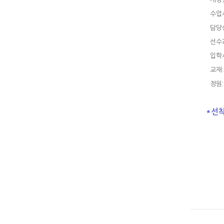
수업시간
담당선
선수과
입학시
교재:
정원:
*선착